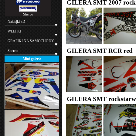
GILERA SMT 2007 rock
Sherco
Naklejki 3D
WLEPKI
GRAFIKI NA SAMOCHODY
GILERA SMT RCR red
Sherco
Mini galeria
GILERA SMT rockstarw