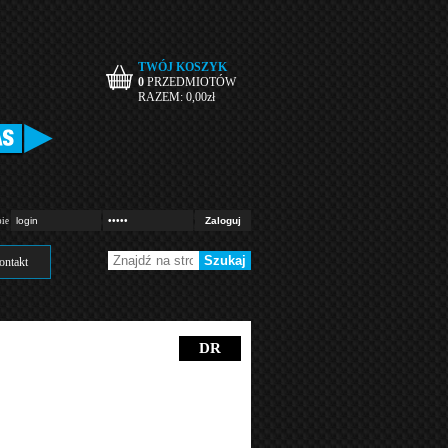
TWÓJ KOSZYK
0
PRZEDMIOTÓW
RAZEM:
0,00
zł
pie
ontakt
DR