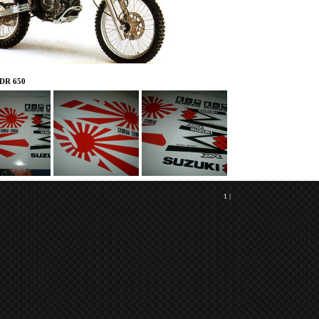
DR 650
1
|